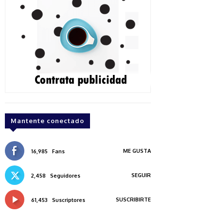
Mantente conectado
ME GUSTA
16,985
Fans
SEGUIR
2,458
Seguidores
SUSCRIBIRTE
61,453
Suscriptores