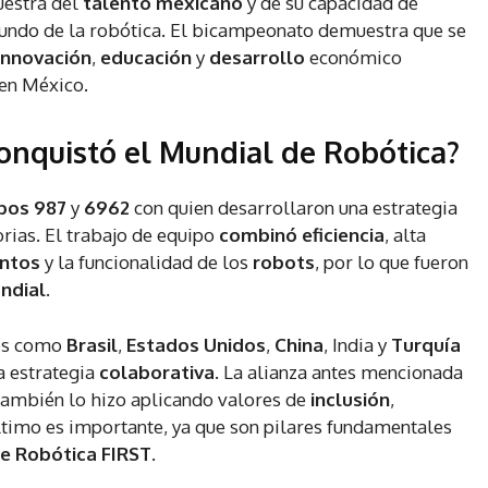
uestra del
talento mexicano
y de su capacidad de
mundo de la robótica. El bicampeonato demuestra que se
innovación
,
educación
y
desarrollo
económico
 en México.
onquistó el Mundial de Robótica?
pos 987
y
6962
con quien desarrollaron una estrategia
rias. El trabajo de equipo
combinó eficiencia
, alta
entos
y la funcionalidad de los
robots
, por lo que fueron
ndial
.
ses como
Brasil
,
Estados Unidos
,
China
, India y
Turquía
a estrategia
colaborativa
. La alianza antes mencionada
 también lo hizo aplicando valores de
inclusión
,
último es importante, ya que son pilares fundamentales
e Robótica FIRST
.