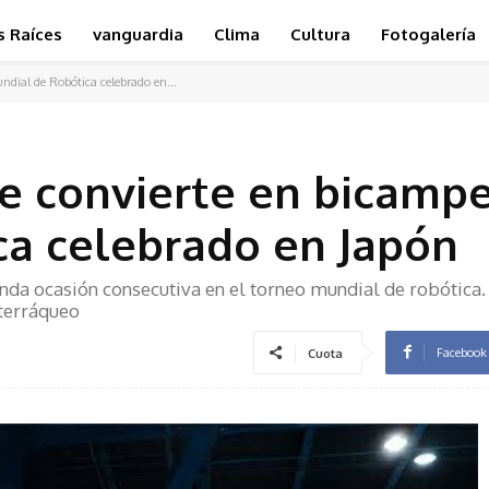
s Raíces
vanguardia
Clima
Cultura
Fotogalería
ndial de Robótica celebrado en...
 se convierte en bicamp
ca celebrado en Japón
nda ocasión consecutiva en el torneo mundial de robótica.
terráqueo
Facebook
Cuota