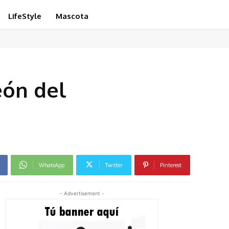
LifeStyle
Mascota
eón del
WhatsApp
Twitter
Pinterest
- Advertisement -