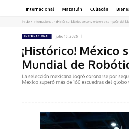
Internacional
Mazatlán
Culiacán
Biene
Inicio
Internacional
¡Histórico! México se convierte en bicampeón del Mu
julio 15, 2025
INTERNACIONAL
¡Histórico! México
Mundial de Robóti
La selección mexicana logró coronarse por segu
México superó más de 160 escuadras del globo 