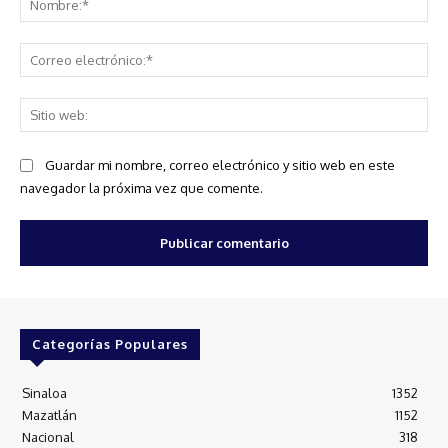
Co
ele
Sit
we
Guardar mi nombre, correo electrónico y sitio web en este
navegador la próxima vez que comente.
Categorías Populares
Sinaloa
1352
Mazatlán
1152
Nacional
318