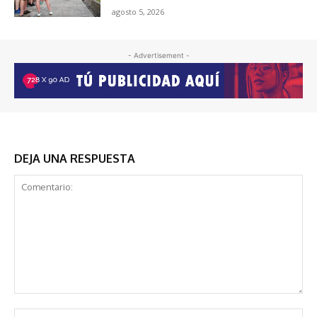
agosto 5, 2026
- Advertisement -
DEJA UNA RESPUESTA
Comentario:
No