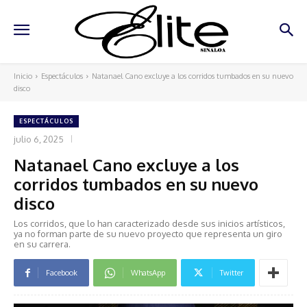
Inicio
Espectáculos
Natanael Cano excluye a los corridos tumbados en su nuevo
disco
ESPECTÁCULOS
julio 6, 2025
Natanael Cano excluye a los
corridos tumbados en su nuevo
disco
Los corridos, que lo han caracterizado desde sus inicios artísticos,
ya no forman parte de su nuevo proyecto que representa un giro
en su carrera.
Facebook
WhatsApp
Twitter