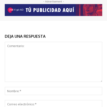
- Advertisement -
DEJA UNA RESPUESTA
Comentario:
No
Co