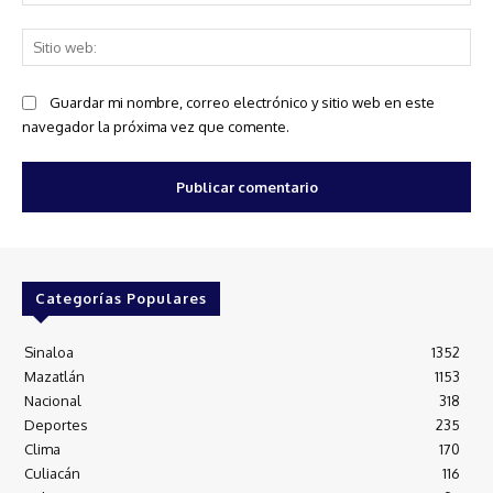
ele
Sit
we
Guardar mi nombre, correo electrónico y sitio web en este
navegador la próxima vez que comente.
Categorías Populares
Sinaloa
1352
Mazatlán
1153
Nacional
318
Deportes
235
Clima
170
Culiacán
116