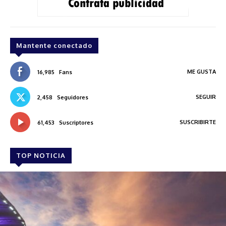
Mantente conectado
ME GUSTA
16,985
Fans
SEGUIR
2,458
Seguidores
SUSCRIBIRTE
61,453
Suscriptores
TOP NOTICIA