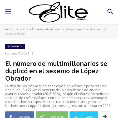
Inicio
Economía
El número de multimillonarios se duplicó en el sexenio de
López Obrador
ECONOMÍA
febrero 7, 2025
El número de multimillonarios se
duplicó en el sexenio de López
Obrador
La cifra de los más acaudalados creció en México a poco más del
doble, de 10 a 22, en el sexenio de la presidencia de Andrés
Manuel López Obrador (2018-2024), según el informe ‘Beneficios
en fuga’ de Oxfam México. Entre ellos destacan Juan Domingo y
Karen Beckmann, hijos de Juan Francisco Beckmann, y cinco de
los hermanos Coppel Luken, quienes ingresaron a la lista en 2025.
Facebook
WhatsApp
Twitter