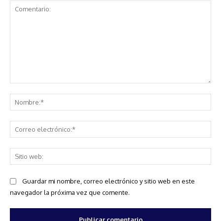
Comentario:
No
Co
ele
Sit
we
Guardar mi nombre, correo electrónico y sitio web en este
navegador la próxima vez que comente.