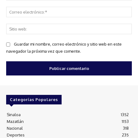
Co
ele
Sit
we
Guardar mi nombre, correo electrónico y sitio web en este
navegador la próxima vez que comente.
Categorías Populares
Sinaloa
1352
Mazatlán
1153
Nacional
318
Deportes
235