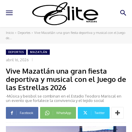
Inicio
Deportes
Vive Mazatlán una gran fiesta deportiva y musical con el Juego
de...
DEPORTES
MAZATLÁN
abril 16, 2026
Vive Mazatlán una gran fiesta
deportiva y musical con el Juego de
las Estrellas 2026
-Música y beisbol se combinan en el Estadio Teodoro Mariscal en
un evento que fortalece la convivencia y el tejido social
Facebook
WhatsApp
Twitter