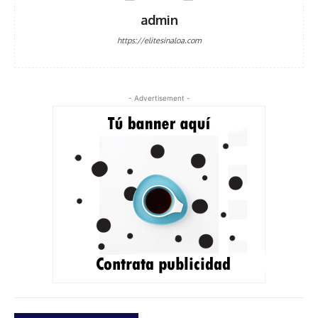
admin
https://elitesinaloa.com
- Advertisement -