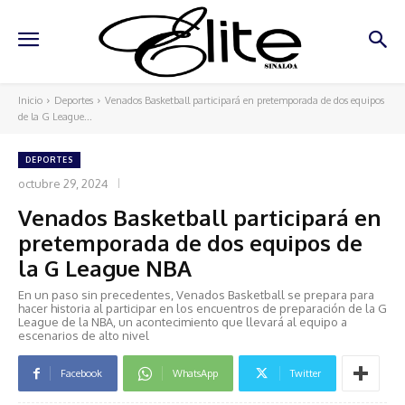
Inicio
Deportes
Venados Basketball participará en pretemporada de dos equipos
de la G League...
DEPORTES
octubre 29, 2024
Venados Basketball participará en
pretemporada de dos equipos de
la G League NBA
En un paso sin precedentes, Venados Basketball se prepara para
hacer historia al participar en los encuentros de preparación de la G
League de la NBA, un acontecimiento que llevará al equipo a
escenarios de alto nivel
Facebook
WhatsApp
Twitter