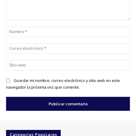
Comentario:
No
Co
ele
Sit
we
Guardar mi nombre, correo electrónico y sitio web en este
navegador la próxima vez que comente.
Categorías Populares