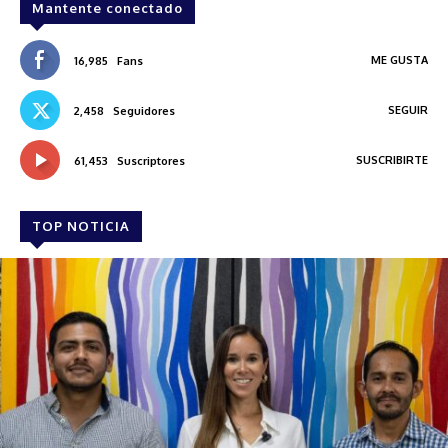
Mantente conectado
ME GUSTA
16,985
Fans
SEGUIR
2,458
Seguidores
SUSCRIBIRTE
61,453
Suscriptores
TOP NOTICIA