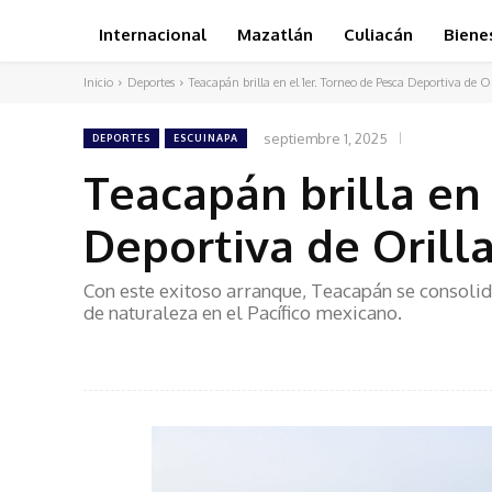
Internacional
Mazatlán
Culiacán
Biene
Inicio
Deportes
Teacapán brilla en el 1er. Torneo de Pesca Deportiva de Or
septiembre 1, 2025
DEPORTES
ESCUINAPA
Teacapán brilla en 
Deportiva de Orill
Con este exitoso arranque, Teacapán se consoli
de naturaleza en el Pacífico mexicano.