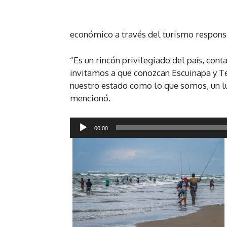
o
r
económico a través del turismo respons
d
e
“Es un rincón privilegiado del país, co
a
invitamos a que conozcan Escuinapa y 
u
nuestro estado como lo que somos, un l
d
mencionó.
i
o
R
00:00
e
p
r
o
d
u
c
t