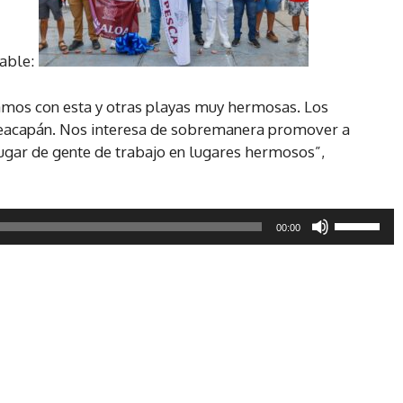
s
t
able:
e
c
ntamos con esta y otras playas muy hermosas. Los
l
Teacapán. Nos interesa de sobremanera promover a
a
ugar de gente de trabajo en lugares hermosos”,
s
d
e
U
f
00:00
t
l
i
e
l
c
i
h
z
a
a
a
l
r
a
r