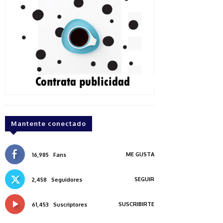
Mantente conectado
ME GUSTA
16,985
Fans
SEGUIR
2,458
Seguidores
SUSCRIBIRTE
61,453
Suscriptores