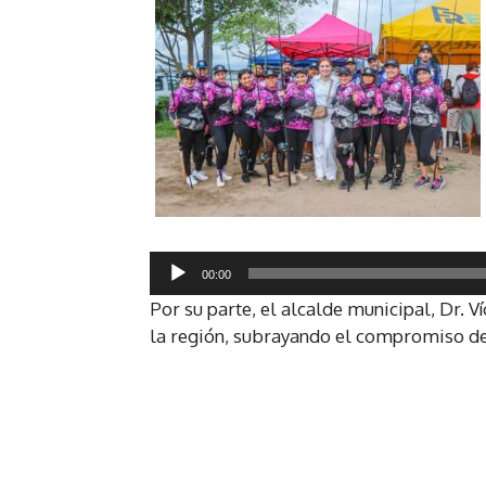
R
00:00
e
Por su parte, el alcalde municipal, Dr. Ví
p
la región, subrayando el compromiso del
r
o
d
u
c
t