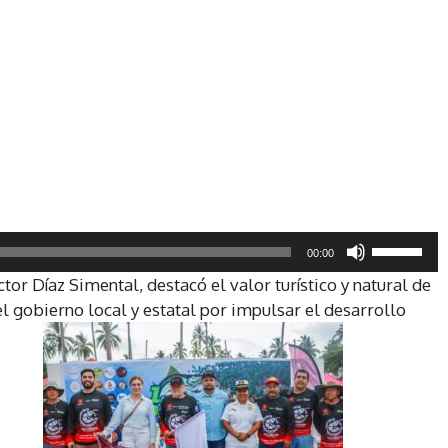
U
00:00
t
ctor Díaz Simental, destacó el valor turístico y natural de
i
 gobierno local y estatal por impulsar el desarrollo
l
i
z
a
l
a