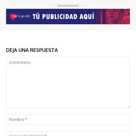
- Advertisement -
DEJA UNA RESPUESTA
Comentario:
No
Co