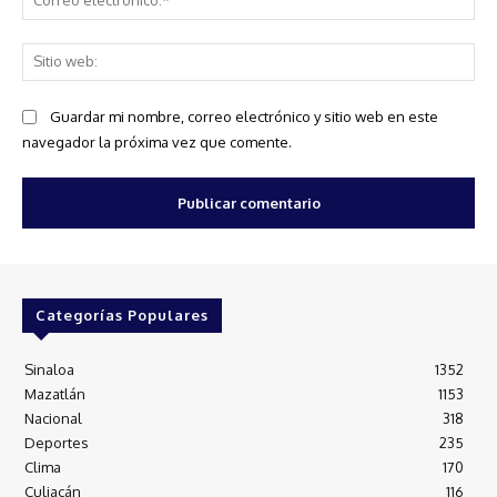
ele
Sit
we
Guardar mi nombre, correo electrónico y sitio web en este
navegador la próxima vez que comente.
Categorías Populares
Sinaloa
1352
Mazatlán
1153
Nacional
318
Deportes
235
Clima
170
Culiacán
116