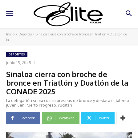
Inicio
Deportes
Sinaloa cierra con broche de bronce en Triatlón y Duatlón de
la...
DEPORTES
junio 15, 2025
Sinaloa cierra con broche de
bronce en Triatlón y Duatlón de la
CONADE 2025
La delegación suma cuatro preseas de bronce y destaca el talento
juvenil en Puerto Progreso, Yucatán
Facebook
WhatsApp
Twitter