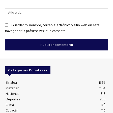
ele
Sit
we
Guardar mi nombre, correo electrónico y sitio web en este
navegador la próxima vez que comente.
Categorías Populares
Sinaloa
1352
Mazatlán
1154
Nacional
318
Deportes
235
Clima
170
Culiacán
116