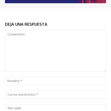
DEJA UNA RESPUESTA
Comentario:
No
Co
ele
Sit