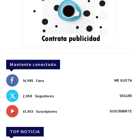
Mantente conectado
ME GUSTA
16,985
Fans
SEGUIR
2,458
Seguidores
SUSCRIBIRTE
61,453
Suscriptores
TOP NOTICIA