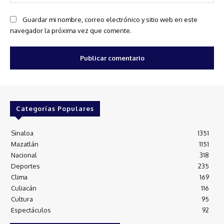
we
Guardar mi nombre, correo electrónico y sitio web en este
navegador la próxima vez que comente.
Categorías Populares
Sinaloa
1351
Mazatlán
1151
Nacional
318
Deportes
235
Clima
169
Culiacán
116
Cultura
95
Espectáculos
92