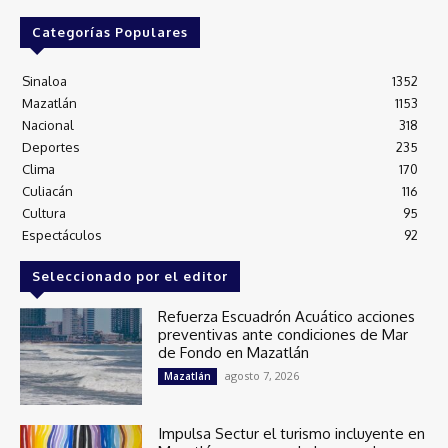
Categorías Populares
Sinaloa
1352
Mazatlán
1153
Nacional
318
Deportes
235
Clima
170
Culiacán
116
Cultura
95
Espectáculos
92
Seleccionado por el editor
Refuerza Escuadrón Acuático acciones
preventivas ante condiciones de Mar
de Fondo en Mazatlán
agosto 7, 2026
Mazatlán
Impulsa Sectur el turismo incluyente en