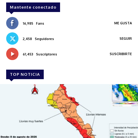
Mantente conectado
ME GUSTA
16,985
Fans
SEGUIR
2,458
Seguidores
SUSCRIBIRTE
61,453
Suscriptores
TOP NOTICIA