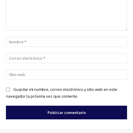
Comentario:
No
Co
ele
Sit
we
Guardar mi nombre, correo electrónico y sitio web en este
navegador la próxima vez que comente.