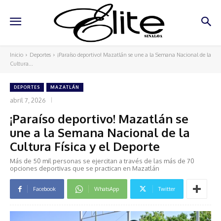
Inicio
Deportes
¡Paraíso deportivo! Mazatlán se une a la Semana Nacional de la
Cultura...
DEPORTES
MAZATLÁN
abril 7, 2026
¡Paraíso deportivo! Mazatlán se
une a la Semana Nacional de la
Cultura Física y el Deporte
Más de 50 mil personas se ejercitan a través de las más de 70
opciones deportivas que se practican en Mazatlán
Facebook
WhatsApp
Twitter