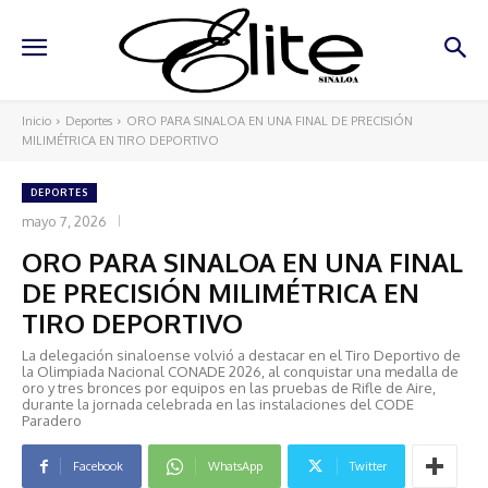
Inicio
Deportes
ORO PARA SINALOA EN UNA FINAL DE PRECISIÓN
MILIMÉTRICA EN TIRO DEPORTIVO
DEPORTES
mayo 7, 2026
ORO PARA SINALOA EN UNA FINAL
DE PRECISIÓN MILIMÉTRICA EN
TIRO DEPORTIVO
La delegación sinaloense volvió a destacar en el Tiro Deportivo de
la Olimpiada Nacional CONADE 2026, al conquistar una medalla de
oro y tres bronces por equipos en las pruebas de Rifle de Aire,
durante la jornada celebrada en las instalaciones del CODE
Paradero
Facebook
WhatsApp
Twitter