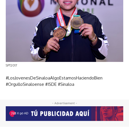
SPT2017
#LosJovenesDeSinaloaAlgoEstamosHaciendoBien
#OrgulloSinaloense #ISDE #Sinaloa
- Advertisement -