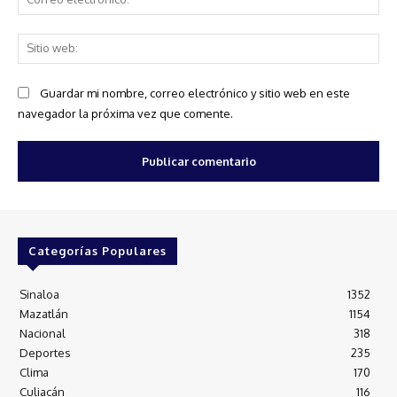
ele
Sit
we
Guardar mi nombre, correo electrónico y sitio web en este
navegador la próxima vez que comente.
Categorías Populares
Sinaloa
1352
Mazatlán
1154
Nacional
318
Deportes
235
Clima
170
Culiacán
116