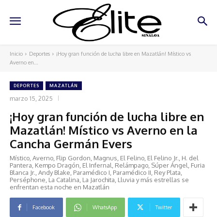
Inicio
Deportes
¡Hoy gran función de lucha libre en Mazatlán! Místico vs
Averno en...
DEPORTES
MAZATLÁN
marzo 15, 2025
¡Hoy gran función de lucha libre en
Mazatlán! Místico vs Averno en la
Cancha Germán Evers
Místico, Averno, Flip Gordon, Magnus, El Felino, El Felino Jr., H. del
Pantera, Kempo Dragón, El Infernal, Relámpago, Súper Ángel, Furia
Blanca Jr., Andy Blake, Paramédico I, Paramédico II, Rey Plata,
Perséphone, La Catalina, La Jarochita, Lluvia y más estrellas se
enfrentan esta noche en Mazatlán
Facebook
WhatsApp
Twitter