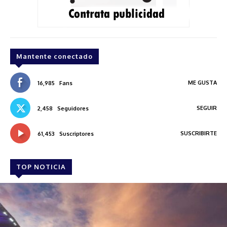
Mantente conectado
ME GUSTA
16,985
Fans
SEGUIR
2,458
Seguidores
SUSCRIBIRTE
61,453
Suscriptores
TOP NOTICIA