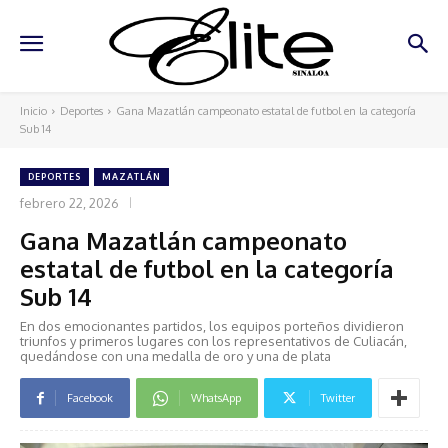
Inicio
Deportes
Gana Mazatlán campeonato estatal de futbol en la categoría
Sub 14
DEPORTES
MAZATLÁN
febrero 22, 2026
Gana Mazatlán campeonato
estatal de futbol en la categoría
Sub 14
En dos emocionantes partidos, los equipos porteños dividieron
triunfos y primeros lugares con los representativos de Culiacán,
quedándose con una medalla de oro y una de plata
Facebook
WhatsApp
Twitter