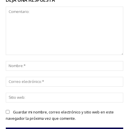
Comentario:
No
Co
ele
Sit
we
Guardar mi nombre, correo electrónico y sitio web en este
navegador la próxima vez que comente.