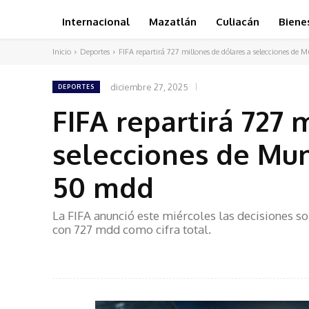
Internacional
Mazatlán
Culiacán
Biene
Inicio
Deportes
FIFA repartirá 727 millones de dólares a selecciones de M
diciembre 27, 2025
DEPORTES
FIFA repartirá 727 
selecciones de Mun
50 mdd
La FIFA anunció este miércoles las decisiones so
con 727 mdd como cifra total.