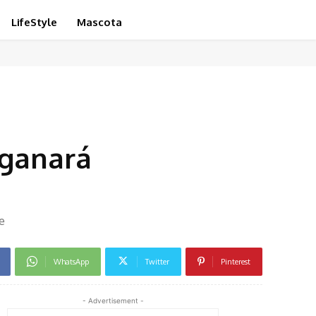
LifeStyle
Mascota
 ganará
e
WhatsApp
Twitter
Pinterest
- Advertisement -