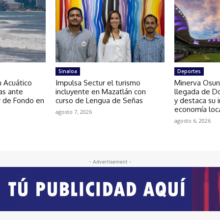
Sinaloa
Deportes
n Acuático
Impulsa Sectur el turismo
Minerva Osun
as ante
incluyente en Mazatlán con
llegada de D
r de Fondo en
curso de Lengua de Señas
y destaca su 
economía loc
agosto 7, 2026
agosto 6, 2026
- Advertisement -