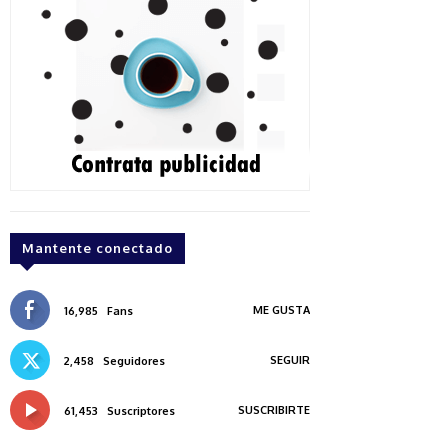
Mantente conectado
ME GUSTA
16,985
Fans
SEGUIR
2,458
Seguidores
SUSCRIBIRTE
61,453
Suscriptores