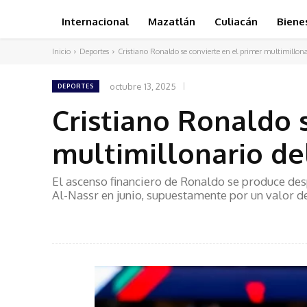
Internacional
Mazatlán
Culiacán
Biene
Inicio
Deportes
Cristiano Ronaldo se convierte en el primer multimillonar
octubre 13, 2025
DEPORTES
Cristiano Ronaldo 
multimillonario de
El ascenso financiero de Ronaldo se produce des
Al-Nassr en junio, supuestamente por un valor 