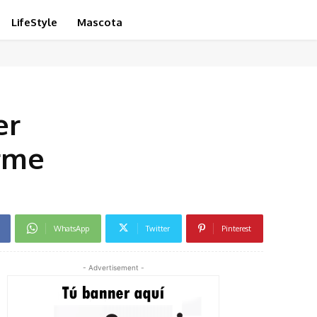
LifeStyle
Mascota
er
orme
WhatsApp
Twitter
Pinterest
- Advertisement -