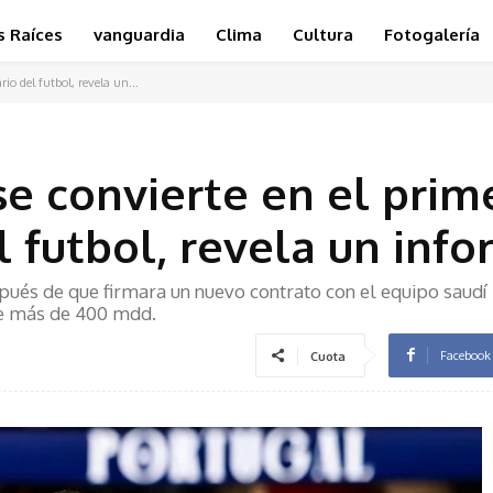
s Raíces
vanguardia
Clima
Cultura
Fotogalería
io del futbol, revela un...
se convierte en el prim
l futbol, revela un inf
pués de que firmara un nuevo contrato con el equipo saudí
de más de 400 mdd.
Facebook
Cuota