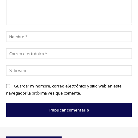
Comentario:
No
Co
ele
Sit
we
Guardar mi nombre, correo electrónico y sitio web en este
navegador la próxima vez que comente.