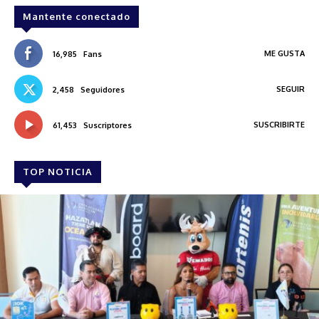
Mantente conectado
ME GUSTA
16,985
Fans
SEGUIR
2,458
Seguidores
SUSCRIBIRTE
61,453
Suscriptores
TOP NOTICIA