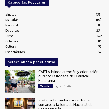
Categorías Populares
Sinaloa
1351
Mazatlán
1150
Nacional
318
Deportes
234
Clima
169
Culiacán
116
Cultura
95
Espectáculos
92
Seleccionado por el editor
CAPTA brinda atención y orientación
durante la llegada del Carnival
Panorama
agosto 5, 2026
Mazatlán
Invita Gobernadora Yeraldine a
sumarse a la Jornada Nacional de
Reforestación