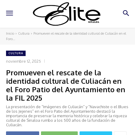
Inicio
Cultura
Promueven el rescate de la identidad cultural de Culiacán en el
Foro...
CULTURA
noviembre 12, 2025
Promueven el rescate de la
identidad cultural de Culiacán en
el Foro Patio del Ayuntamiento en
la FIL 2025
La presentación de “Imágenes de Culiacán” y “Navachiste o el Blues
de los Jejenes” en el Foro Patio del Ayuntamiento destacó la
importancia de preservar la memoria histórica y celebrar la riqueza
cultural de Sinaloa rumbo a los 500 años de la fundación de
Culiacán.