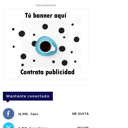
- Advertisement -
Mantente conectado
ME GUSTA
16,985
Fans
SEGUIR