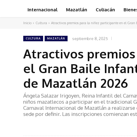
Internacional
Mazatlán
Culiacán
Biene
Inicio
Cultura
Atractivos premios para la niñez participante en el Gran Ba
septiembre 8, 2025
CULTURA
MAZATLÁN
Atractivos premios 
el Gran Baile Infan
de Mazatlán 2026
Ángela Salazar Irigoyen, Reina Infantil del Carna
niños mazatlecos a participar en el tradicional 
Carnaval Internacional de Mazatlán a realizarse e
sede por definir. Las inscripciones comienzan es