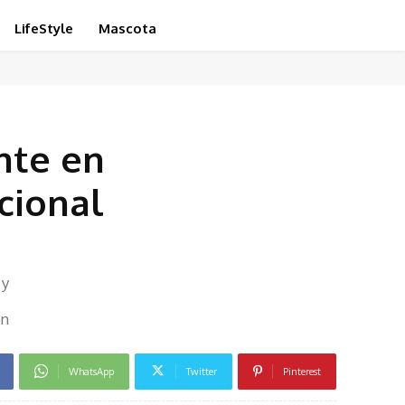
LifeStyle
Mascota
nte en
acional
 y
en
WhatsApp
Twitter
Pinterest