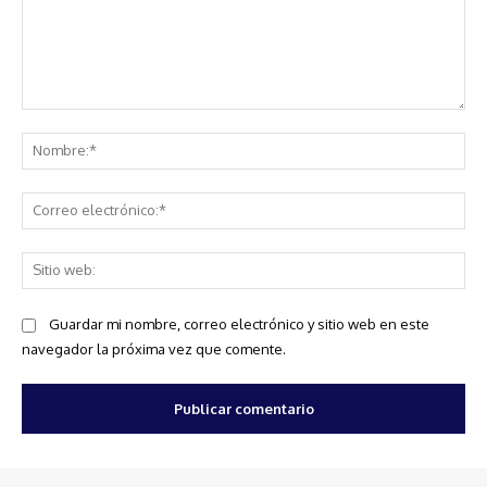
Comentario:
No
Co
ele
Sit
we
Guardar mi nombre, correo electrónico y sitio web en este
navegador la próxima vez que comente.