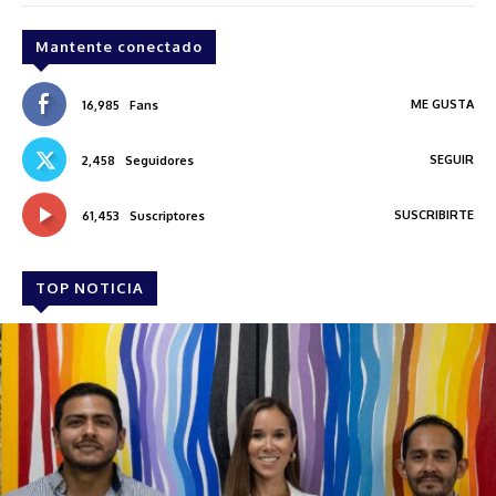
Mantente conectado
ME GUSTA
16,985
Fans
SEGUIR
2,458
Seguidores
SUSCRIBIRTE
61,453
Suscriptores
TOP NOTICIA