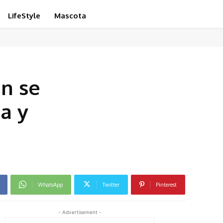
LifeStyle
Mascota
án se
a y
WhatsApp
Twitter
Pinterest
- Advertisement -