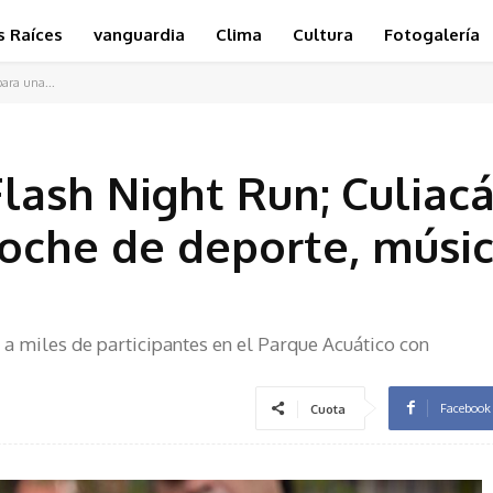
s Raíces
vanguardia
Clima
Cultura
Fotogalería
para una...
Flash Night Run; Culiac
oche de deporte, músic
 a miles de participantes en el Parque Acuático con
Facebook
Cuota