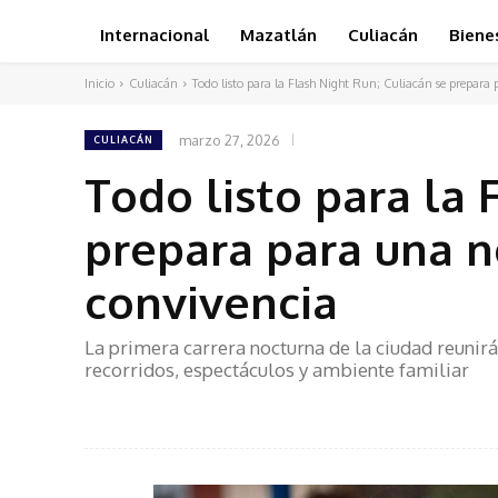
Internacional
Mazatlán
Culiacán
Biene
Inicio
Culiacán
Todo listo para la Flash Night Run; Culiacán se prepara 
marzo 27, 2026
CULIACÁN
Todo listo para la 
prepara para una n
convivencia
La primera carrera nocturna de la ciudad reunirá
recorridos, espectáculos y ambiente familiar