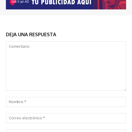
DEJA UNA RESPUESTA
Comentario:
No
Co
ele