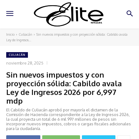
Inicio
Culiacán
Sin nuevos impuestos y con proyección sólida: Cabildo avala
Ley de Ingresos...
CULIACÁN
noviembre 28, 2025
Sin nuevos impuestos y con
proyección sólida: Cabildo avala
Ley de Ingresos 2026 por 6,997
mdp
El Cabildo de Culiacán aprobó por mayoría el dictamen de la
Comisión de Hacienda correspondiente a la Ley de Ingresos 2026,
la cual proyecta un total de 6 mil 997 millones de pesos sin
incorporar nuevos impuestos, cobros o cargas fiscales adicionales
para la ciudadanía.