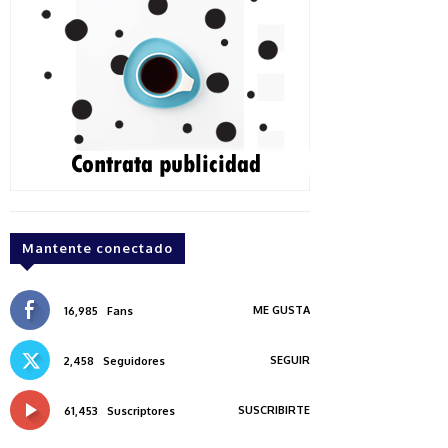
Mantente conectado
ME GUSTA
16,985
Fans
SEGUIR
2,458
Seguidores
SUSCRIBIRTE
61,453
Suscriptores