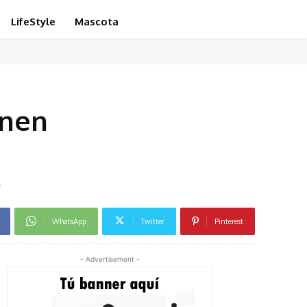
LifeStyle
Mascota
onen
l
WhatsApp
Twitter
Pinterest
- Advertisement -