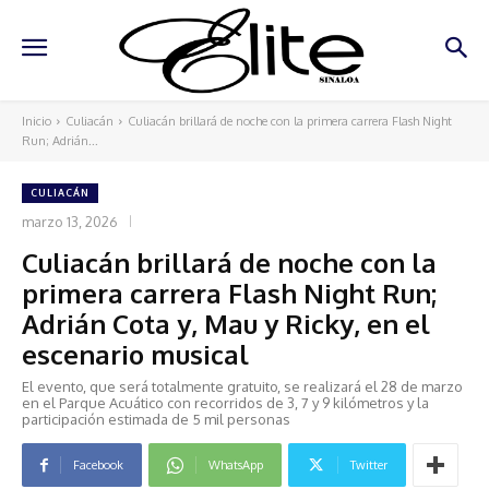
Inicio
Culiacán
Culiacán brillará de noche con la primera carrera Flash Night
Run; Adrián...
CULIACÁN
marzo 13, 2026
Culiacán brillará de noche con la
primera carrera Flash Night Run;
Adrián Cota y, Mau y Ricky, en el
escenario musical
El evento, que será totalmente gratuito, se realizará el 28 de marzo
en el Parque Acuático con recorridos de 3, 7 y 9 kilómetros y la
participación estimada de 5 mil personas
Facebook
WhatsApp
Twitter