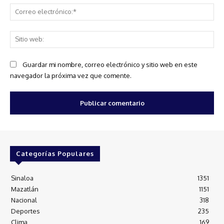
Co
ele
Sit
we
Guardar mi nombre, correo electrónico y sitio web en este
navegador la próxima vez que comente.
Categorías Populares
Sinaloa
1351
Mazatlán
1151
Nacional
318
Deportes
235
Clima
169