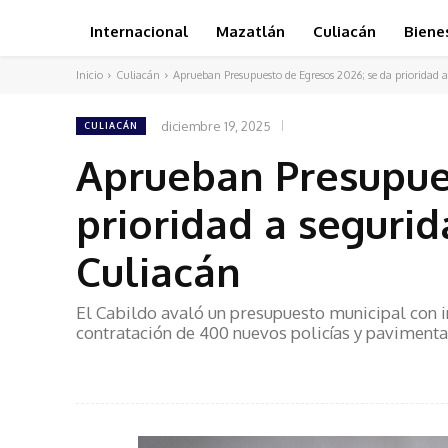
Internacional
Mazatlán
Culiacán
Biene
Inicio
Culiacán
Aprueban Presupuesto de Egresos 2026; se da prioridad a 
diciembre 19, 2025
CULIACÁN
Aprueban Presupues
prioridad a segurid
Culiacán
El Cabildo avaló un presupuesto municipal con i
contratación de 400 nuevos policías y pavimentac