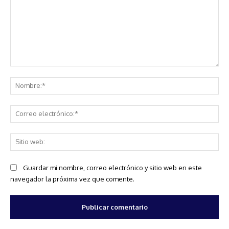
Comentario:
No
Co
ele
Sit
we
Guardar mi nombre, correo electrónico y sitio web en este
navegador la próxima vez que comente.