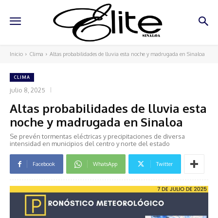
Inicio
Clima
Altas probabilidades de lluvia esta noche y madrugada en Sinaloa
CLIMA
julio 8, 2025
Altas probabilidades de lluvia esta
noche y madrugada en Sinaloa
Se prevén tormentas eléctricas y precipitaciones de diversa
intensidad en municipios del centro y norte del estado
Facebook
WhatsApp
Twitter