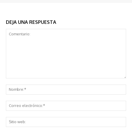
DEJA UNA RESPUESTA
Comentario:
No
Co
ele
Sit
we