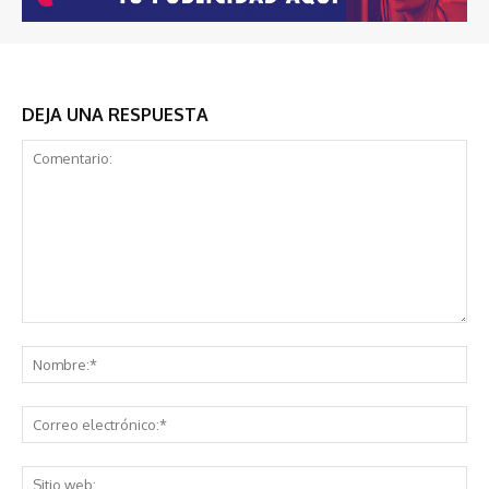
DEJA UNA RESPUESTA
Comentario:
No
Co
ele
Sit