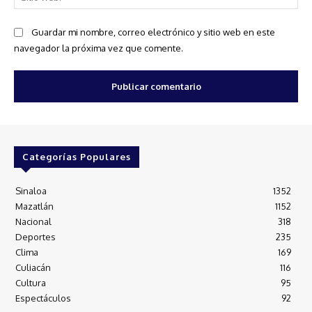
we
Guardar mi nombre, correo electrónico y sitio web en este
navegador la próxima vez que comente.
Categorías Populares
Sinaloa
1352
Mazatlán
1152
Nacional
318
Deportes
235
Clima
169
Culiacán
116
Cultura
95
Espectáculos
92