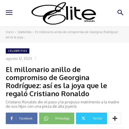
Inicio
Celebrities
El millonario anillo de compromiso de Georgina Rodríguez:
así es la joya...
CELEBRITIES
agosto 12, 2025
El millonario anillo de
compromiso de Georgina
Rodríguez: así es la joya que le
regaló Cristiano Ronaldo
Cristiano Ronaldo dio el paso y le propuso matrimonio a la madre
de sus hijos con una pieza de alta joyería
Facebook
WhatsApp
Twitter