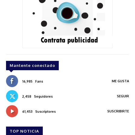
Mantente conectado
ME GUSTA
16,985
Fans
SEGUIR
2,458
Seguidores
SUSCRIBIRTE
61,453
Suscriptores
TOP NOTICIA