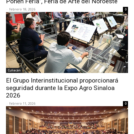
Ponen Feria”, Feria de Arte del Noroeste
-
febrero 18, 2026
0
Culiacán
El Grupo Interinstitucional proporcionará
seguridad durante la Expo Agro Sinaloa
2026
-
febrero 11, 2026
0