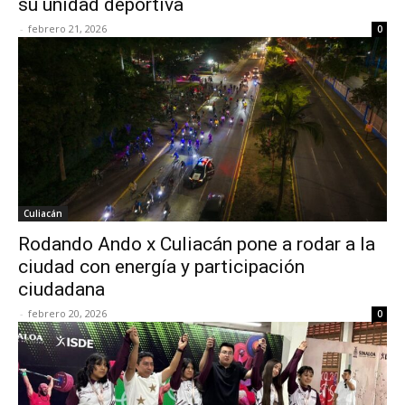
su unidad deportiva
-
febrero 21, 2026
0
Culiacán
Rodando Ando x Culiacán pone a rodar a la
ciudad con energía y participación
ciudadana
-
febrero 20, 2026
0