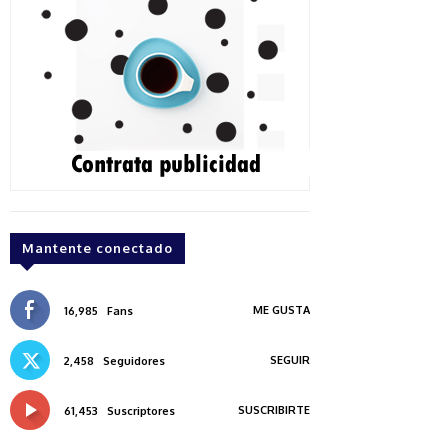
Mantente conectado
ME GUSTA
16,985
Fans
SEGUIR
2,458
Seguidores
SUSCRIBIRTE
61,453
Suscriptores