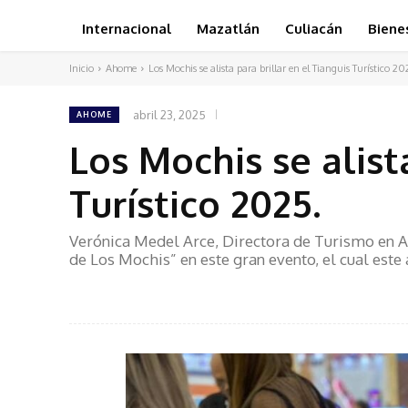
Internacional
Mazatlán
Culiacán
Biene
Inicio
Ahome
Los Mochis se alista para brillar en el Tianguis Turístico 20
abril 23, 2025
AHOME
Los Mochis se alist
Turístico 2025.
Verónica Medel Arce, Directora de Turismo en A
de Los Mochis” en este gran evento, el cual este 