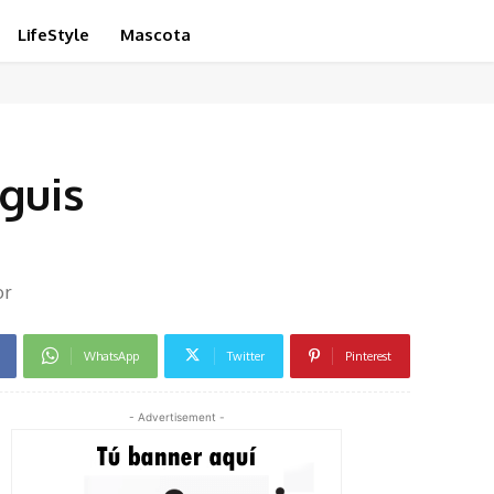
LifeStyle
Mascota
nguis
or
WhatsApp
Twitter
Pinterest
- Advertisement -